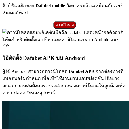
ฟังก์ชันหลักของ
Dafabet mobile
ยังคงครบถ้วนเหมือนกับเวอร์
ชันเดสก์ท็อป
ดาวน์โหลด
วิธีติดตั้ง Dafabet APK บน Android
ผู้ใช้ Android สามารถดาวน์โหลด
Dafabet APK
จากช่องทางที่
แพลตฟอร์มกำหนด เพื่อเข้าใช้งานผ่านแอปพลิเคชันได้อย่าง
สะดวก ก่อนติดตั้งควรตรวจสอบแหล่งดาวน์โหลดให้ถูกต้องเพื่อ
ความปลอดภัยของอุปกรณ์