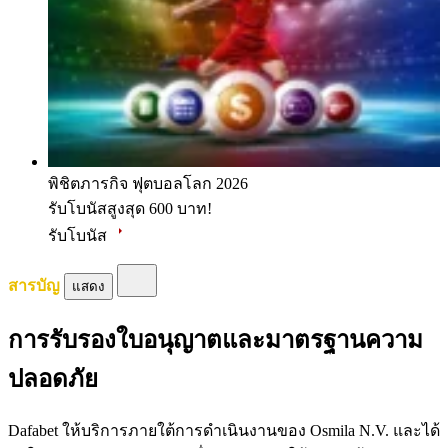
พิชิตภารกิจ ฟุตบอลโลก 2026
รับโบนัสสูงสุด 600 บาท!
รับโบนัส
สารบัญ
แสดง
การรับรองใบอนุญาตและมาตรฐานความ
ปลอดภัย
Dafabet ให้บริการภายใต้การดำเนินงานของ Osmila N.V. และได้