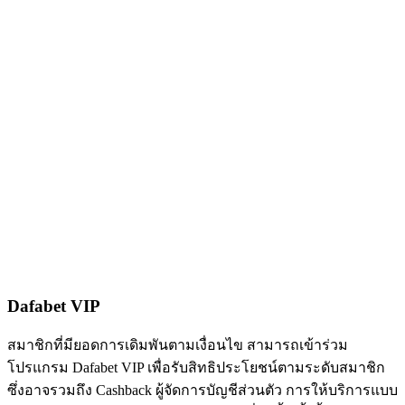
Dafabet VIP
สมาชิกที่มียอดการเดิมพันตามเงื่อนไข สามารถเข้าร่วม
โปรแกรม Dafabet VIP เพื่อรับสิทธิประโยชน์ตามระดับสมาชิก
ซึ่งอาจรวมถึง Cashback ผู้จัดการบัญชีส่วนตัว การให้บริการแบบ