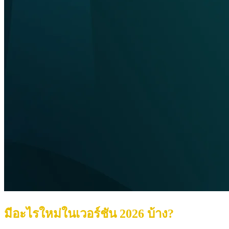
มีอะไรใหม่ในเวอร์ชัน 2026 บ้าง?