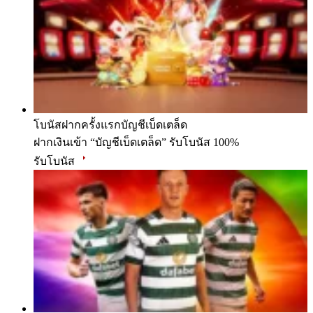
โบนัสฝากครั้งแรกบัญชีเบ็ดเตล็ด
ฝากเงินเข้า “บัญชีเบ็ดเตล็ด” รับโบนัส 100%
รับโบนัส