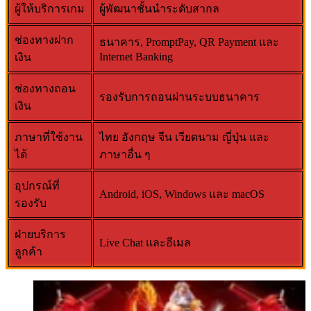
ผู้ให้บริการเกม
ผู้พัฒนาชั้นนำระดับสากล
ช่องทางฝาก
ธนาคาร, PromptPay, QR Payment และ
Internet Banking
เงิน
ช่องทางถอน
รองรับการถอนผ่านระบบธนาคาร
เงิน
ภาษาที่ใช้งาน
ไทย อังกฤษ จีน เวียดนาม ญี่ปุ่น และ
ได้
ภาษาอื่น ๆ
อุปกรณ์ที่
Android, iOS, Windows และ macOS
รองรับ
ฝ่ายบริการ
Live Chat และอีเมล
ลูกค้า