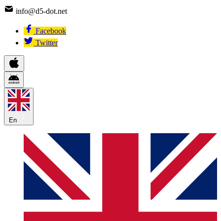
info@d5-dot.net
Facebook
Twitter
En